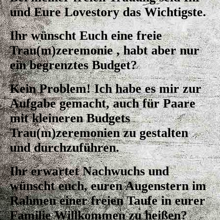
und Eure Lovestory das Wichtigste.
Ihr wünscht Euch eine freie
Trau(m)zeremonie , habt aber nur
ein begrenztes Budget?
Kein Problem! Ich habe es mir zur
Aufgabe gemacht, auch für Paare
mit kleineren Budgets
Trau(m)zeremonien zu gestalten
und durchzuführen.
Ihr erwartet Nachwuchs und
wünscht euch, euren Augenstern im
Rahmen einer freien Taufe in eurer
Familie Willkommen zu heißen?