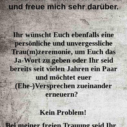
und freue mich sehr darüber.
Ihr wünscht Euch ebenfalls
eine
persönliche und unvergessliche
Trau(m)zeremonie, um Euch das
Ja-Wort zu geben oder Ihr seid
bereits seit vielen Jahren ein Paar
und möchtet euer
(Ehe-)Versprechen zueinander
erneuern?
Kein Problem!
Bei meiner freien Trauung seid Ihr