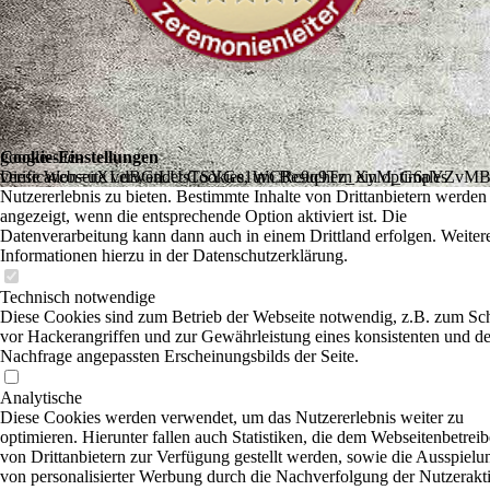
Cookie-Einstellungen
google-site-
Diese Webseite verwendet Cookies, um Besuchern ein optimales
verification=uXLdBGtLUsTSYGe1WCRc9q9Tz_XyM_G6pYZvMB
Nutzererlebnis zu bieten. Bestimmte Inhalte von Drittanbietern werden
angezeigt, wenn die entsprechende Option aktiviert ist. Die
Datenverarbeitung kann dann auch in einem Drittland erfolgen. Weiter
Informationen hierzu in der Datenschutzerklärung.
Technisch notwendige
Diese Cookies sind zum Betrieb der Webseite notwendig, z.B. zum Sc
vor Hackerangriffen und zur Gewährleistung eines konsistenten und de
Nachfrage angepassten Erscheinungsbilds der Seite.
Analytische
Diese Cookies werden verwendet, um das Nutzererlebnis weiter zu
optimieren. Hierunter fallen auch Statistiken, die dem Webseitenbetreib
von Drittanbietern zur Verfügung gestellt werden, sowie die Ausspielu
von personalisierter Werbung durch die Nachverfolgung der Nutzerakti