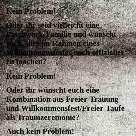
Kein Problem!
Oder ihr seid vielleicht eine
Patchwork-Familie und wünscht
euch, dies im Rahmen eines
Willkommensfestes noch offizieller
zu machen?
Kein Problem!
Oder ihr wünscht euch eine
Kombination aus Freier Trauung
und Willkommensfest/Freier Taufe
als Traumzeremonie?
Auch kein Problem!