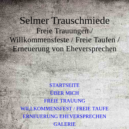
Selmer Trauschmiede
Freie Trauungen /
Willkommensfeste / Freie Taufen /
Erneuerung von Eheversprechen
STARTSEITE
ÜBER MICH
FREIE TRAUUNG
WILLKOMMENSFEST / FREIE TAUFE
ERNEUERUNG EHEVERSPRECHEN
GALERIE