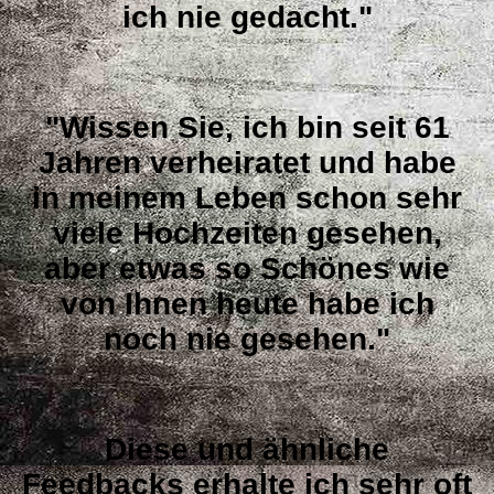
ich nie gedacht."
"Wissen Sie, ich bin seit 61
Jahren verheiratet und habe
in meinem Leben schon sehr
viele Hochzeiten gesehen,
aber etwas so Schönes wie
von Ihnen heute habe ich
noch nie gesehen."
Diese und ähnliche
Feedbacks erhalte ich sehr oft